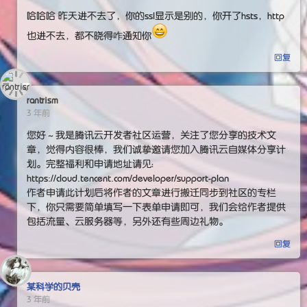
哈哈哈 昨天进不去了，你的ssl显示是别的，你开了hsts，http
也进不去，都不晓得咋通知你
回复
rantrism
3 年前
您好～我是腾讯云开发者社区运营，关注了您分享的技术文
章，觉得内容很棒，我们诚挚邀请您加入腾讯云自媒体分享计
划。完整福利和申请地址请见：
https://cloud.tencent.com/developer/support-plan
作者申请此计划后将作者的文章进行搬迁同步到社区的专栏
下，你只需要简单填写一下表单申请即可，我们会给作者提供
包括流量、云服务器等，另外还有些周边礼物。
回复
某科学的贝壳
3 年前