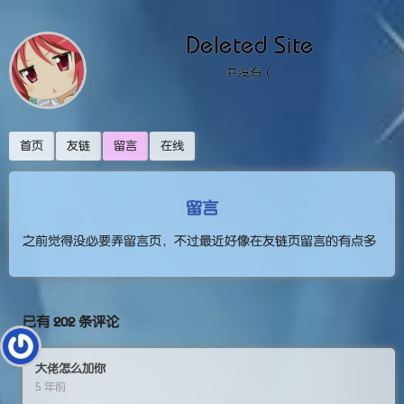
Deleted Site
并没有（
首页
友链
留言
在线
留言
之前觉得没必要弄留言页，不过最近好像在友链页留言的有点多
已有 202 条评论
大佬怎么加你
5 年前