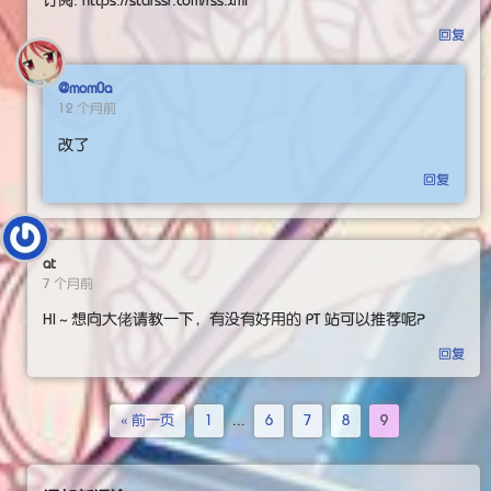
回复
@mom0a
12 个月前
改了
回复
at
7 个月前
HI～想向大佬请教一下，有没有好用的 PT 站可以推荐呢？
回复
« 前一页
1
...
6
7
8
9