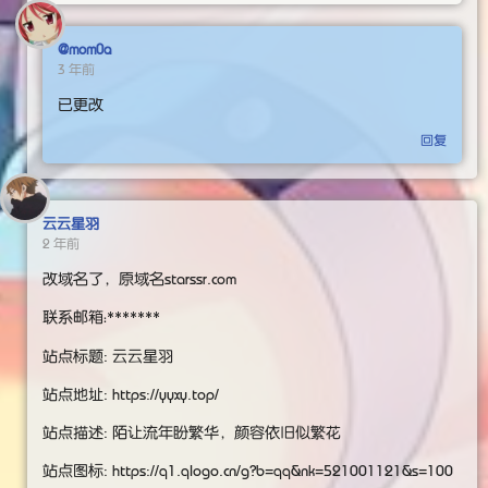
@mom0a
3 年前
已更改
回复
云云星羽
2 年前
改域名了，原域名starssr.com
联系邮箱：*******
站点标题: 云云星羽
站点地址: https://yyxy.top/
站点描述: 陌让流年盼繁华，颜容依旧似繁花
站点图标: https://q1.qlogo.cn/g?b=qq&nk=521001121&s=100