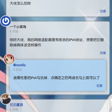
大佬怎么加你
回复
一个小菜鸡
4 年前
你好大佬，我的网络适配器里有多余的IPV6地址，想要把它删
除掉具体该怎样操作
回复
@mom0a
4 年前
进属性里把IPv6勾去掉，点确定之后再进去勾上就可以了
回复
云云星羽
4 年前