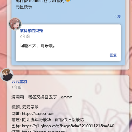
邮件被 outlook 吞了刚看到
元旦快乐
回复
某科学的贝壳
2 年前
问题不大，同乐哦。
回复
云云星羽
1 年前
滴滴滴，域名又换回去了，emmm
标题: 云云星羽
网址: https://starssr.com
描述: 陌让流年盼繁华，颜容依旧似繁花
图标: https://q1.qlogo.cn/g?b=qq&nk=521001121&s=640
订阅: https://starssr.com/rss.xml