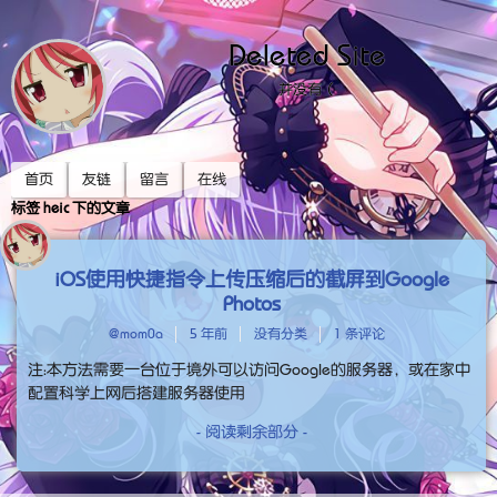
Deleted Site
并没有（
首页
友链
留言
在线
标签 heic 下的文章
iOS使用快捷指令上传压缩后的截屏到Google
Photos
@mom0a
5 年前
没有分类
1 条评论
注：本方法需要一台位于境外可以访问Google的服务器，或在家中
配置科学上网后搭建服务器使用
- 阅读剩余部分 -