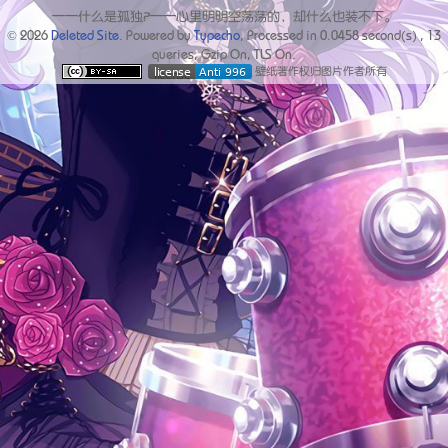
——什么是孤独？——心里明明空荡荡的，却什么也装不下。
© 2026
Deleted Site
. Powered by
Typecho
, Processed in
0.0458
second(s) ,
13
queries, Gzip On, TLS On.
壁纸著作权归图片作者所有