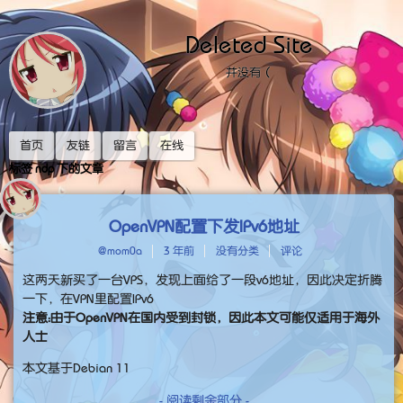
Deleted Site
并没有（
首页
友链
留言
在线
标签 ndp 下的文章
OpenVPN配置下发IPv6地址
@mom0a
3 年前
没有分类
评论
这两天新买了一台VPS，发现上面给了一段v6地址，因此决定折腾
一下，在VPN里配置IPv6
注意：由于OpenVPN在国内受到封锁，因此本文可能仅适用于海外
人士
本文基于Debian 11
- 阅读剩余部分 -