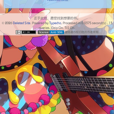
正于此地，愿您找到想要的书。
© 2026
Deleted Site
. Powered by
Typecho
, Processed in
0.0375
second(s) ,
13
queries, Gzip On, TLS On.
壁纸著作权归图片作者所有