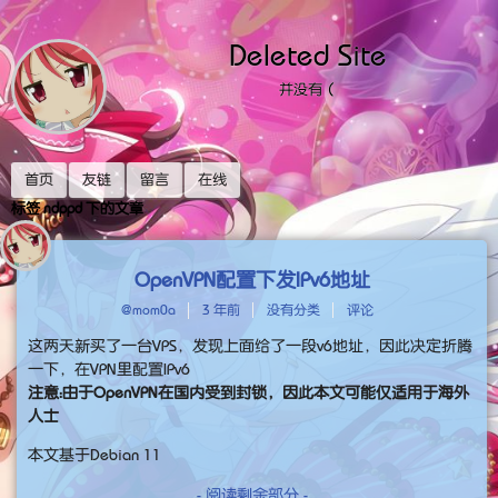
Deleted Site
并没有（
首页
友链
留言
在线
标签 ndppd 下的文章
OpenVPN配置下发IPv6地址
@mom0a
3 年前
没有分类
评论
这两天新买了一台VPS，发现上面给了一段v6地址，因此决定折腾
一下，在VPN里配置IPv6
注意：由于OpenVPN在国内受到封锁，因此本文可能仅适用于海外
人士
本文基于Debian 11
- 阅读剩余部分 -