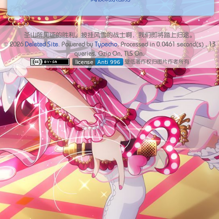
圣山所见证的胜利。披挂风雪的战士啊，我们即将踏上归途。
© 2026
Deleted Site
. Powered by
Typecho
, Processed in
0.0461
second(s) ,
13
queries, Gzip On, TLS On.
壁纸著作权归图片作者所有