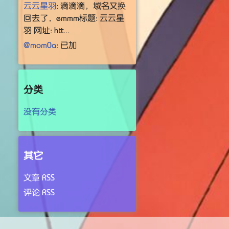
云云星羽
: 滴滴滴，域名又换
回去了，emmm标题: 云云星
羽 网址: htt...
@mom0a
: 已加
分类
没有分类
其它
文章 RSS
评论 RSS