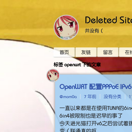
Deleted Sit
并没有（
首页
友链
留言
在
标签 openwrt 下的文章
OpenWRT 配置PPPoE IPv6
@mom0a
7 年前
没有分类
1
一直以来都是在使用TUNA的6i
6in4被限制也是迟早的事了
今天进光猫打开v6之后尝试着拨
变（联通真的抠