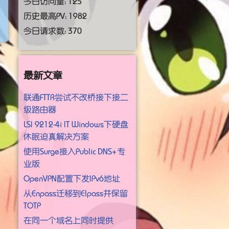
今日访问量：
125
历史最高PV：
1982
今日请求数： 370
最新文章
联通FTTR尝试不改桥接下接二
级路由器
LSI 9212-4i IT Windows下硬盘
休眠迫真解决方案
使用Surge接入Public DNS+专
业版
OpenVPN配置下发IPv6地址
从Enpass迁移到Elpass并保留
TOTP
在同一个域名上同时提供