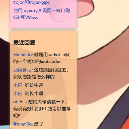
trojan和trojan-grpc
使用haproxy实现同一端口跑
SSH和VMess
最近回复
@mom0a
: 就是用socket.io做
的一个简单的websocket
残英暮尽
: 这功能挺有趣的，
实现思路是怎么样的
小白
: 站长牛逼
小白
: 站长牛逼
at
: HI～想向大佬请教一下，
有没有好用的 PT 站可以推荐
呢？
@mom0a
: 改了