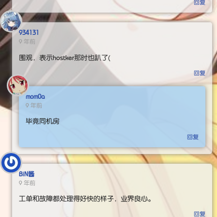
回复
934131
9 年前
围观，表示hostker那时也趴了(
回复
mom0a
9 年前
毕竟同机房
回复
BiN酱
9 年前
工单和故障都处理得好快的样子，业界良心。
回复