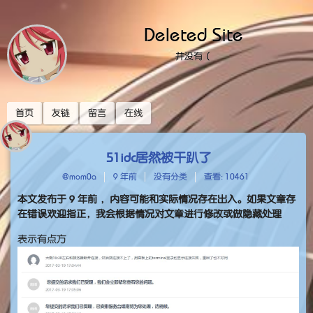
Deleted Site
并没有（
首页
友链
留言
在线
51idc居然被干趴了
@mom0a
9 年前
没有分类
查看: 10461
本文发布于
9 年前
，内容可能和实际情况存在出入。如果文章存
在错误欢迎指正，我会根据情况对文章进行修改或做隐藏处理
表示有点方