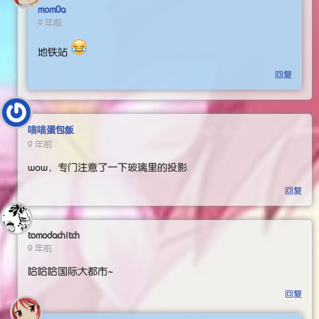
mom0a
9 年前
地铁站
回复
喵喵蛋包飯
9 年前
wow，专门注意了一下玻璃里的投影
回复
tomodachitch
9 年前
哈哈哈国际大都市~
回复