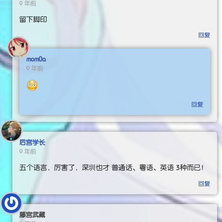
9 年前
留下脚印
回复
mom0a
9 年前
回复
后宫学长
9 年前
五个语言，厉害了，深圳也才 普通话、粤语、英语 3种而已！
回复
藤宫武藏