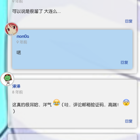
9 年前
可以说是很溜了 大连么...
回复
mom0a
9 年前
嗯
回复
泽泽
8 年前
这真的很屌哈，洋气
（哇，评论邮箱验证码，高端！
）
回复