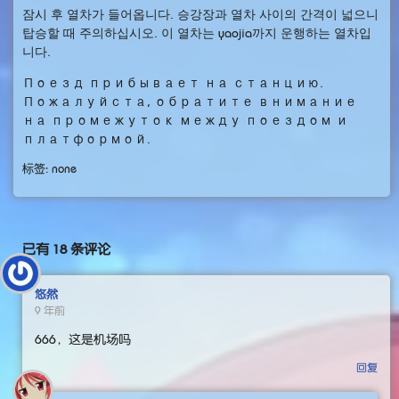
잠시 후 열차가 들어옵니다. 승강장과 열차 사이의 간격이 넓으니
탑승할 때 주의하십시오. 이 열차는 yaojia까지 운행하는 열차입
니다.
Поезд прибывает на станцию.
Пожалуйста, обратите внимание
на промежуток между поездом и
платформой.
标签: none
已有 18 条评论
悠然
9 年前
666，这是机场吗
回复