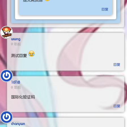
绘太耗资源
回复
wwng
9 年前
测试回复
回复
16TiB
9 年前
国际化验证码
回复
chanywn