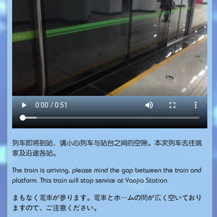
列车即将到站，请小心列车与站台之间的空隙。本次列车去往姚
家及沿途各站。
The train is arriving, please mind the gap between the train and
platform. This train will stop service at Yaojia Station.
まもなく電車が参ります。電車とホームの間が広く空いており
ますので、ご注意ください。