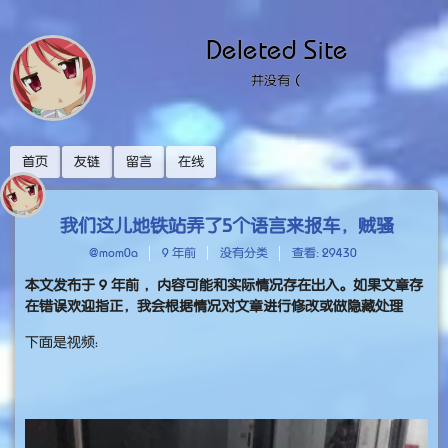
Deleted Site
并没有（
首页
友链
留言
在线
我们这儿地铁站弄了5个语言来报车，贼骚
@mom0a
9 年前
没有分类
查看: 29430
本文发布于
9 年前
，内容可能和实际情况存在出入。如果文章存
在错误欢迎指正，我会根据情况对文章进行修改或做隐藏处理
下面是视频：