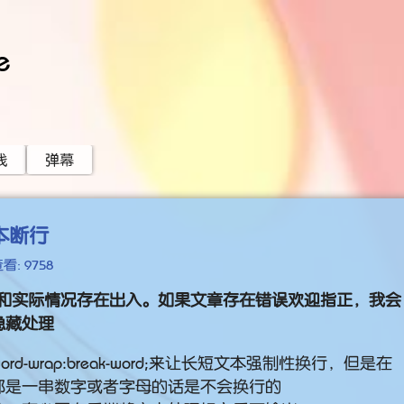
e
线
弹幕
本断行
看: 9758
和实际情况存在出入。如果文章存在错误欢迎指正，我会
隐藏处理
-wrap:break-word;来让长短文本强制性换行，但是在
都是一串数字或者字母的话是不会换行的