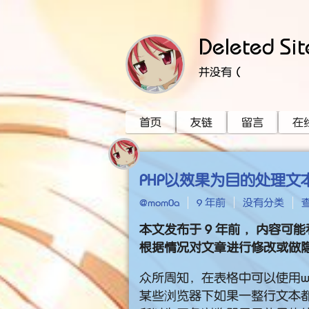
Deleted Sit
并没有（
首页
友链
留言
在
PHP以效果为目的处理文
@mom0a
9 年前
没有分类
查
本文发布于
9 年前
，内容可能
根据情况对文章进行修改或做
众所周知，在表格中可以使用word
某些浏览器下如果一整行文本