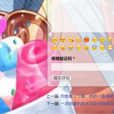
邮箱验证码
提交评论
上一篇:
昨晚看了个番，然后一直蛋疼
下一篇:
一次用虚机做主页反代的尝试