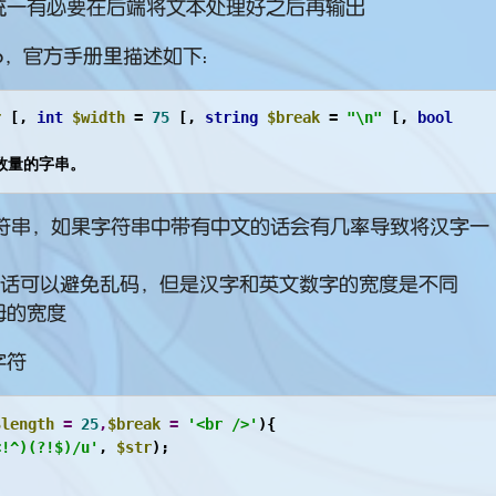
统一有必要在后端将文本处理好之后再输出
ap，官方手册里描述如下：
r
 [, 
int
$width
 = 
75
 [, 
string
$break
 = 
"\n"
 [, 
bool
数量的字串。
的字符串，如果字符串中带有中文的话会有几率导致将汉字一
处理的话可以避免乱码，但是汉字和英文数字的宽度是不同
母的宽度
字符
$length
 = 
25
,
$break
 = 
'<br />'
)
{

<!^)(?!$)/u'
, 
$str
);
