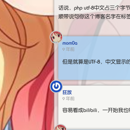
话说，php utf-8中文占三个字节
顺带说句你这个博客名字在标
mom0a
9 年前
但是就算是UTF-8，中文显
狂放
9 年前
容易看成bilibili，一开始我