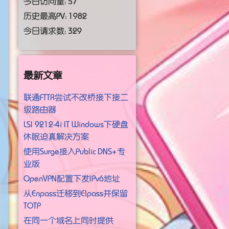
今日访问量：
57
历史最高PV：
1982
今日请求数： 329
最新文章
联通FTTR尝试不改桥接下接二
级路由器
LSI 9212-4i IT Windows下硬盘
休眠迫真解决方案
使用Surge接入Public DNS+专
业版
OpenVPN配置下发IPv6地址
从Enpass迁移到Elpass并保留
TOTP
在同一个域名上同时提供