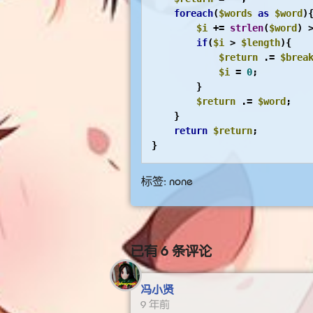
foreach
(
$words
as
$word
){
$i
 += 
strlen
(
$word
) 
if
(
$i
 > 
$length
){

$return
 .= 
$brea
$i
 = 
0
;

        }

$return
 .= 
$word
;

    }

return
$return
;

}
标签: none
已有 6 条评论
冯小贤
9 年前