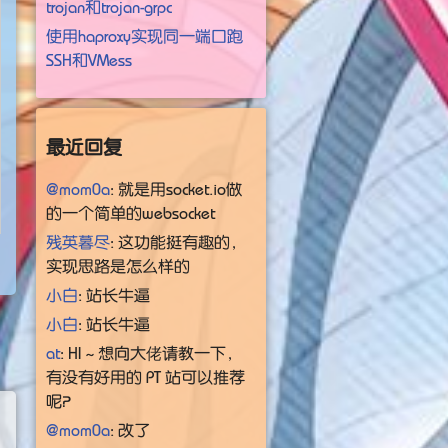
trojan和trojan-grpc
使用haproxy实现同一端口跑
SSH和VMess
最近回复
@mom0a
: 就是用socket.io做
的一个简单的websocket
残英暮尽
: 这功能挺有趣的，
实现思路是怎么样的
小白
: 站长牛逼
小白
: 站长牛逼
at
: HI～想向大佬请教一下，
有没有好用的 PT 站可以推荐
呢？
@mom0a
: 改了