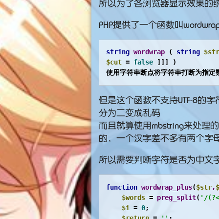
所以为了各浏览器显示效果的
PHP提供了一个函数叫wordwr
string
wordwrap
 ( 
string
$st
$cut
 = 
false
 ]]] )

使用字符串断点将字符串打断为指定
但是这个函数不支持UTF-8
分为二变成乱码
而且就算使用mbstring来
的，一个汉字差不多有两个字
所以需要判断字符是否为中文
function
wordwrap_plus
(
$str
,
$words
 = 
preg_split
(
'/(?
$i
 = 
0
;

$return
 = 
''
;
