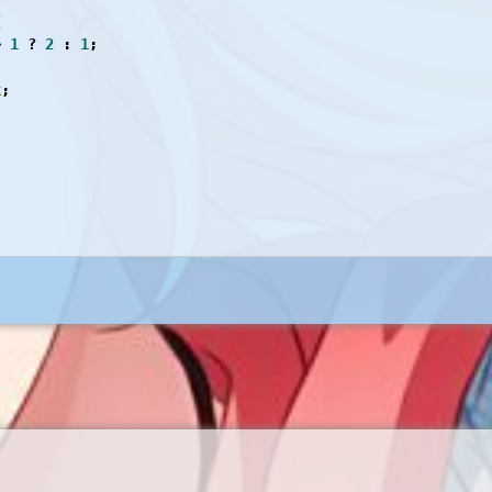


> 
1
 ? 
2
 : 
1
;

k
;
