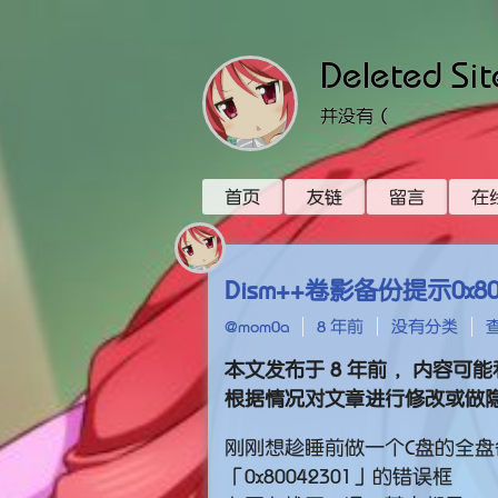
Deleted Sit
并没有（
首页
友链
留言
在
Dism++卷影备份提示0x8
@mom0a
8 年前
没有分类
查
本文发布于
8 年前
，内容可能
根据情况对文章进行修改或做
刚刚想趁睡前做一个C盘的全盘
「0x80042301」的错误框