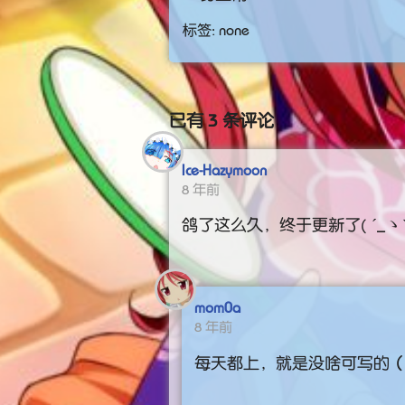
标签: none
已有 3 条评论
Ice-Hazymoon
8 年前
鸽了这么久，终于更新了( ´_ゝ｀
mom0a
8 年前
每天都上，就是没啥可写的