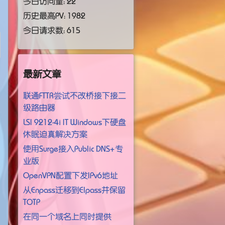
今日访问量：
22
历史最高PV：
1982
今日请求数： 615
最新文章
联通FTTR尝试不改桥接下接二
级路由器
LSI 9212-4i IT Windows下硬盘
休眠迫真解决方案
使用Surge接入Public DNS+专
业版
OpenVPN配置下发IPv6地址
从Enpass迁移到Elpass并保留
TOTP
在同一个域名上同时提供