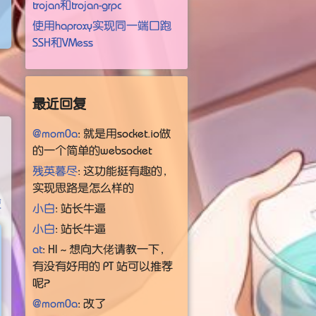
trojan和trojan-grpc
使用haproxy实现同一端口跑
SSH和VMess
最近回复
@mom0a
: 就是用socket.io做
的一个简单的websocket
残英暮尽
: 这功能挺有趣的，
实现思路是怎么样的
复
小白
: 站长牛逼
小白
: 站长牛逼
at
: HI～想向大佬请教一下，
有没有好用的 PT 站可以推荐
呢？
@mom0a
: 改了