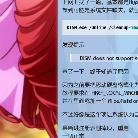
上网上找了一通，基本都是Hyp
想到可能是系统文件缺失，就尝
DISM.exe /Online /Cleanup
-im
发现提示
DISM does not support s
查了一下，终于知道了原因
因为之前要把移动硬盘格式化为
教程要求在 HKEY_LOCAL_MACHINE\
并在里面添加一个 AllowRefsForm
不过好像是这个项让系统认为自
果断进注册表删掉项，重启
一切正常