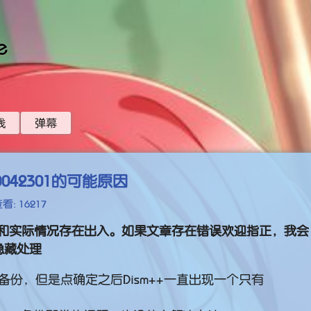
e
线
弹幕
0042301的可能原因
看: 16217
和实际情况存在出入。如果文章存在错误欢迎指正，我会
隐藏处理
备份，但是点确定之后Dism++一直出现一个只有