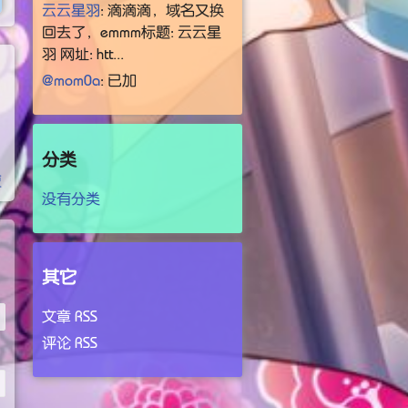
云云星羽
: 滴滴滴，域名又换
回去了，emmm标题: 云云星
羽 网址: htt...
@mom0a
: 已加
分类
复
没有分类
其它
文章 RSS
评论 RSS