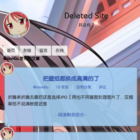
Deleted Site
并没有（
首页
友链
留言
在线
@mom0a 发布的文章
把壁纸都换成高清的了
@mom0a
10 年前
没有分类
评论
折腾来折腾去最后还是选择JPG【再也不用画图处理图片了，压缩
率低不说清晰度还差
- 阅读剩余部分 -