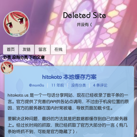
Deleted Site
并没有（
首页
友链
留言
在线
分类 没有分类 下的文章
hitokoto 本地缓存方案
@mom0a
11 年前
没有分类
4 条评论
hitokoto.us 是一个一句话分享网站，现在已经收录了数千条的一
言。官方提供了完善的API供各站点调用，不过由于机房位置的原
因，官方的服务器在国内时常被墙，导致页面加载卡住。
要解决这种问题，最好的方法就是把数据都缓存到自己的服务器
上。经过长时间的抓取，我已经抓取了官方大部分的一言（有几
条始终抓不到，可能是官方隐藏了）：