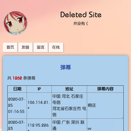
Deleted Site
并没有（
首页
友链
留言
在线
弹幕
共
1262
条弹幕
日期
IP
地址
弹幕内容
中国 河北 石家庄
2020-07-
106.114.21.
电信
25
啊这
*
河北省石家庄市 电
01:16:55
信
2020-07-
中国 广东 深圳 联
112.95.226.
23
通
vv