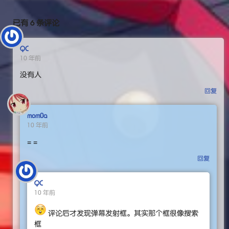
已有 6 条评论
QC
10 年前
没有人
回复
mom0a
10 年前
= =
回复
QC
10 年前
评论后才发现弹幕发射框。其实那个框很像搜索
框