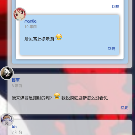
回复
mom0a
10 年前
所以写上提示啊
回复
援军
8 年前
原来弹幕是即时的啊？
我说疯狂刷新怎么没看见
回复
txh
7 年前