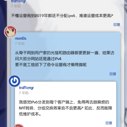
trafficmgr
7 年前
不懂运营商到2019年都还不分配ipv6，难道运营成本更高？
回复
mom0a
7 年前
从骨干网到用户家的光猫和路由器都要更新一遍，结果访
问大部分网站还是通过IPv4
要不是工信部下了命令运营商才懒得搞呢
回复
trafficmgr
7 年前
我感觉IPv6分发到每个客户端上，免得再去做麻烦的
NAT转换，分组交换效率会不会更高？ 如此，反而能降
低维护成本。
回复