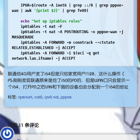
    IP6R=$(route -A inet6 | grep ::/0 | grep pppoe-
wan | awk 
'{print $2}'
 | grep fe80)

echo
"Set up iptables rules"
    ip6tables -t nat -F

    ip6tables -t nat -A POSTROUTING -o pppoe-wan -j 
MASQUERADE

    ip6tables -A FORWARD -m conntrack --ctstate 
RELATED,ESTABLISHED -j ACCEPT

    ip6tables -A FORWARD -i $(uci -q get 
network.lan.ifname) -j ACCEPT

#映射内网BT端口
联通给4G用户发了/64但是只给家宽用户/128，这什么操作（
    ip6tables -t nat -I PREROUTING -p tcp -d 
$IP6
 --
dport 12345 -j DNAT --to-destination [c000::2]:12345

PS：刚刚发现联通原来是给了/60的PD的，但是WAN口只会显示一
    ip6tables -t nat -I PREROUTING -p udp -d 
$IP6
 --
个/64，打开PD之后LAN和下面的设备也会分配到一个/64的地址
dport 12345 -j DNAT --to-destination [c000::2]:12345

标签:
openwrt
,
nat6
,
ipv6 nat
,
pppoe
echo
"Set up IPv6 route"
    ip -6 route del 2000::/3

    route -A inet6 add 2000::/3 gw 
$IP6R
 dev pppoe-
fi
已有 11 条评论
echo
$IP
 > /tmp/lastip.txt