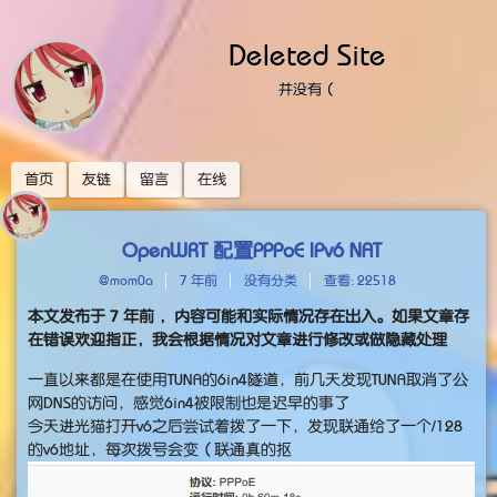
Deleted Site
并没有（
首页
友链
留言
在线
OpenWRT 配置PPPoE IPv6 NAT
@mom0a
7 年前
没有分类
查看: 22518
本文发布于
7 年前
，内容可能和实际情况存在出入。如果文章存
在错误欢迎指正，我会根据情况对文章进行修改或做隐藏处理
一直以来都是在使用TUNA的6in4隧道，前几天发现TUNA取消了公
网DNS的访问，感觉6in4被限制也是迟早的事了
今天进光猫打开v6之后尝试着拨了一下，发现联通给了一个/128
的v6地址，每次拨号会变（联通真的抠