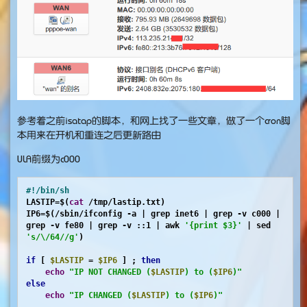
参考着之前isatap的脚本，和网上找了一些文章，做了一个cron脚
本用来在开机和重连之后更新路由
ULA前缀为c000
#!/bin/sh
LASTIP=$(
cat
 /tmp/lastip.txt)

IP6=$(/sbin/ifconfig -a | grep inet6 | grep -v c000 | 
grep -v fe80 | grep -v ::1 | awk 
'{print $3}'
 | sed 
's/\/64//g'
)

if
 [ 
$LASTIP
 = 
$IP6
 ] ; 
then
echo
"IP NOT CHANGED (
$LASTIP
) to (
$IP6
)"
else
echo
"IP CHANGED (
$LASTIP
) to (
$IP6
)"