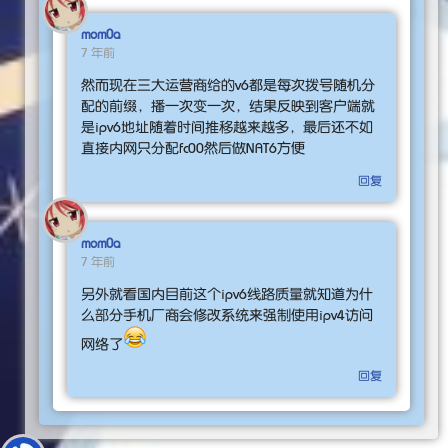
mom0a
7 年前
然而现在三大运营商给的v6都是每次拨号随机分
配的前缀，播一次变一次，结果反映到客户端就
是ipv6地址随着时间推移越来越多，最后还不如
直接内网只分配fc00然后做NAT6方便
回复
mom0a
7 年前
另外就看国内目前这个ipv6线路质量就知道为什
么部分手机厂商会修改系统来强制使用ipv4访问
网络了
回复