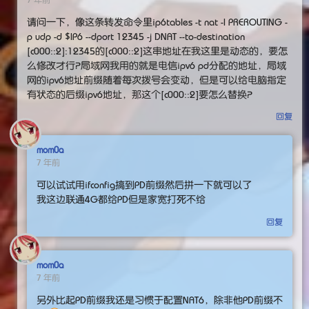
请问一下，像这条转发命令里ip6tables -t nat -I PREROUTING -
p udp -d $IP6 --dport 12345 -j DNAT --to-destination
[c000::2]:12345的[c000::2]这串地址在我这里是动态的，要怎
么修改才行？局域网我用的就是电信ipv6 pd分配的地址，局域
网的ipv6地址前缀随着每次拨号会变动，但是可以给电脑指定
有状态的后缀ipv6地址，那这个[c000::2]要怎么替换？
回复
mom0a
7 年前
可以试试用ifconfig搞到PD前缀然后拼一下就可以了
我这边联通4G都给PD但是家宽打死不给
回复
mom0a
7 年前
另外比起PD前缀我还是习惯于配置NAT6，除非他PD前缀不