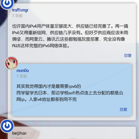
trafficmgr
7 年前
也许国内IPv4用户体量足够庞大，供应链已经完善了。再一搞
IPv6又得重新组网，供应链几乎没有。但好歹供应商应该未雨
绸缪，而阿里云、腾讯云这些都勉强灰度部署，完全没有像
AWS这样完整的IPv6网络体验。
回复
mom0a
7 年前
其实我觉得国内才是最需要ipv6的
同学留学去日本，那边学校wifi热点连上去分配的都是公
网ip。人家v4地址都多到用不完
回复
beijihan
7 年前