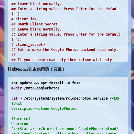
## Leave blank normally.
## Enter a string value. Press Enter for the default 
("").
# client_id>
## OAuth Client Secret
## Leave blank normally.
## Enter a string value. Press Enter for the default 
("").
# client_secret>
## Set to make the Google Photos backend read only.
## 
## If you choose read only then rclone will only 
request read only access
挂载Photos到本地目录（只写）
## to your photos, otherwise rclone will request full 
access.
## Enter a boolean value (true or false). Press Enter 
for the default ("false").
mkdir
 /mnt/GooglePhotos

# read_only>
## Edit advanced config? (y/n)
cat
 > /etc/systemd/system/rclonephotos.service <<
EOF

## y) Yes
[Unit]

## n) No (default)
Description=rclone GooglePhotos

# y/n> n
## Remote config
[Service]

## Use auto config?
User=root

##  * Say Y if not sure
ExecStart=/usr/bin/rclone mount GooglePhoto:upload/ 
##  * Say N if you are working on a remote or 