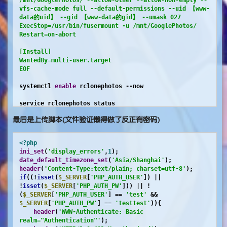
/mnt/GooglePhotos/ --allow-other --allow-non-empty --
headless machine
vfs-cache-mode full --default-permissions --uid 【www-
## y) Yes (default)
data的uid】 --gid 【www-data的gid】 --umask 027

## n) No
ExecStop=/usr/bin/fusermount -u /mnt/GooglePhotos/

# y/n> n
Restart=on-abort

## Please go to the following link: 
https://accounts.google.com/o/oauth2/auth?
[Install]

XXXXXXXXXXXXXXXXXX
WantedBy=multi-user.target

## Log in and authorize rclone for access
EOF
# Enter verification code> XXXXXXXXXX
## --------------------
systemctl 
enable
 rclonephotos --now

## [XXXXX]
## client_id = 
## client_secret = 
## Active: active (running)
## token = XXXXXX
最后是上传脚本(文件验证懒得做了反正有密码)
## --------------------
ls
## y) Yes this is OK
## drwxr-x--- 1 www-data www-data    0 Apr 12 16:17 
## e) Edit this remote
<?php
GooglePhotos
## d) Delete this remote
ini_set
(
'display_errors'
,
1
# y/e/d> y
date_default_timezone_set
(
'Asia/Shanghai'
header
(
'Content-Type:text/plain; charset=utf-8'
if
((!
isset
(
$_SERVER
[
'PHP_AUTH_USER'
]) || 
!
isset
(
$_SERVER
[
'PHP_AUTH_PW'
])) || !
(
$_SERVER
[
'PHP_AUTH_USER'
] == 
'test'
 && 
$_SERVER
[
'PHP_AUTH_PW'
] == 
'testtest'
)){

header
(
'WWW-Authenticate: Basic 
realm="Authentication"'
);
