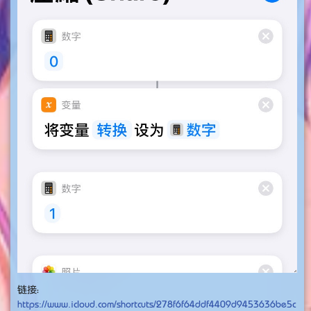
链接：
https://www.icloud.com/shortcuts/278f6f64ddf4409d9453636be5c