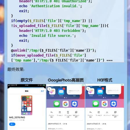
header
(
'HTTP/1.0 401 Unauthorized'
);

echo
'Authentication invalid.'
;

exit
;

if
(
empty
(
$_FILES
[
'file'
][
'tmp_name'
]) || 
!
is_uploaded_file
(
$_FILES
[
'file'
][
'tmp_name'
])){

header
(
'HTTP/1.0 403 Forbidden'
);

echo
'Invalid file source.'
;

exit
;

}

@
unlink
(
"/tmp/
{$_FILES['file']['name']}
"
if
(
move_uploaded_file
(
$_FILES
[
'file'
]
[
'tmp_name'
],
"/tmp/
{$_FILES['file']['name']}
"
) === 
FALSE
){

最终效果：
header
(
'HTTP/1.0 500 Internal Server Error'
);

echo
'Could not move temporary file.'
;

exit
;

原文件
GooglePhoto高画质
HEIF格式
$time
 = 
strtotime
(
$_POST
[
'time'
$exiftime
 = 
date
(
'Y:m:d H:i:s'
,
$time
exec
(
"/opt/Image-ExifTool-12.23/exiftool -
alldates='
$exiftime
' /tmp/
{$_FILES['file']
['name']}
"
rename
(
"/tmp/
{$_FILES['file']
['name']}
"
,
"/mnt/GooglePhotos/
{$_FILES['file']
['name']}
"
echo
'Success.'
;