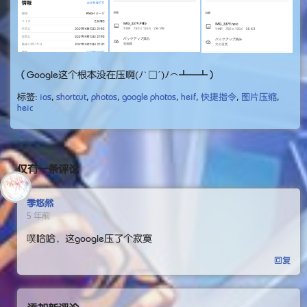
（Google这个根本没在压啊(ﾉ｀□´)ﾉ⌒┻━┻）
标签:
ios
,
shortcut
,
photos
,
google photos
,
heif
,
快捷指令
,
图片压缩
,
heic
仅有一条评论
季悠然
5 年前
噗哈哈，这google压了个寂寞
回复