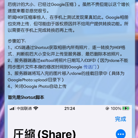
后统计的大小，已经过Google压缩）。虽然不贵但是以这个增长
速度来看总感觉很亏。
听闻HEIF压缩率惊人，在手机上测试发现果真如此。Google相册
也支持上传，但可能由于版权原因并不给用户提供转换功能。所
以需要在手机上完成转换后再上传。
步骤如下：
1、iOS端通过Shortcut获取相册内所有照片，逐一转换为HEIF格
式，判断前后大小变化并上传至服务器，最后删除本地照片。
2、服务器端通过exiftool将照片日期写入EXIF中（因为rclone不能
同步图片文件本身的修改时间到Google
传送门
）
3、服务器端将写入完的图片移入rclone的挂载目录中（具体为
GooglePhoto:upload/目录下）
4、关闭Google Photo自动上传
首先是Shortcut脚本