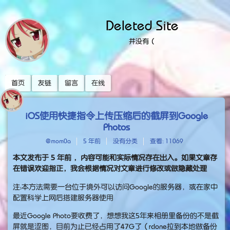
Deleted Site
并没有（
首页
友链
留言
在线
iOS使用快捷指令上传压缩后的截屏到Google
Photos
@mom0a
5 年前
没有分类
查看: 11069
本文发布于
5 年前
，内容可能和实际情况存在出入。如果文章存
在错误欢迎指正，我会根据情况对文章进行修改或做隐藏处理
注：本方法需要一台位于境外可以访问Google的服务器，或在家中
配置科学上网后搭建服务器使用
最近Google Photo要收费了，想想我这5年来相册里备份的不是截
屏就是涩图，目前为止已经占用了47G了（rclone拉到本地做备份