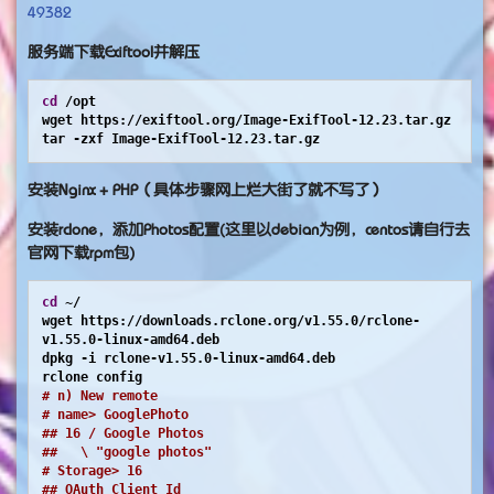
49382
服务端下载Exiftool并解压
cd
 /opt

wget https://exiftool.org/Image-ExifTool-12.23.tar.gz

tar -zxf Image-ExifTool-12.23.tar.gz
安装Nginx + PHP（具体步骤网上烂大街了就不写了）
安装rclone，添加Photos配置(这里以debian为例，centos请自行去
官网下载rpm包)
cd
 ~/

wget https://downloads.rclone.org/v1.55.0/rclone-
v1.55.0-linux-amd64.deb

dpkg -i rclone-v1.55.0-linux-amd64.deb

# n) New remote
# name> GooglePhoto
## 16 / Google Photos
##   \ "google photos"
# Storage> 16
## OAuth Client Id