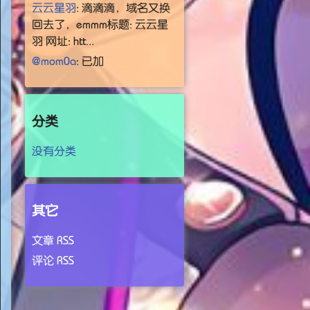
云云星羽
: 滴滴滴，域名又换
回去了，emmm标题: 云云星
羽 网址: htt...
@mom0a
: 已加
分类
没有分类
其它
文章 RSS
评论 RSS