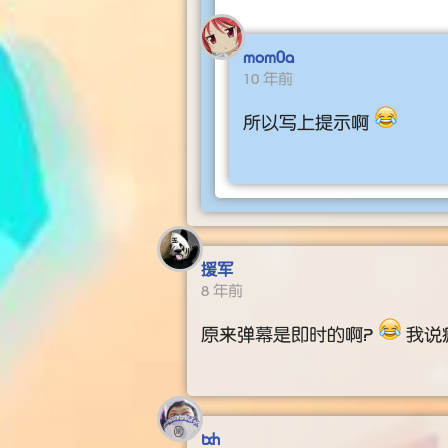
mom0a
10 年前
所以写上提示啊
援军
8 年前
原来弹幕是即时的啊？
我说
txh