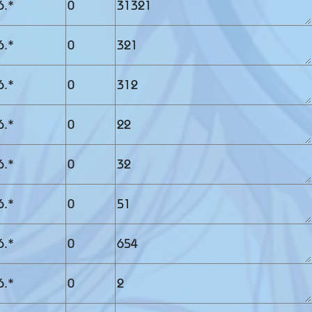
6.*
0
31321
6.*
0
321
6.*
0
312
6.*
0
22
6.*
0
32
6.*
0
51
6.*
0
654
6.*
0
2