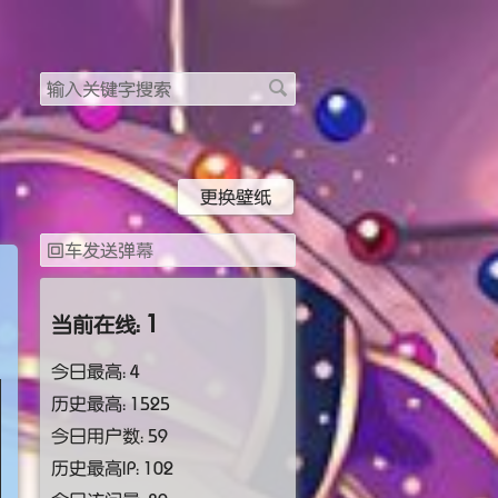
搜
索
关
键
字
更换壁纸
1
当前在线：
今日最高：
4
历史最高：
1525
今日用户数：
59
历史最高IP：
102