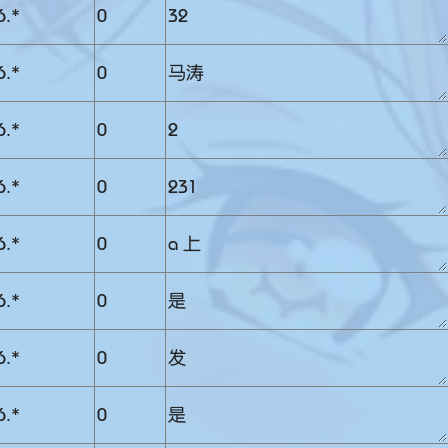
6.*
0
32
6.*
0
马涛
6.*
0
2
6.*
0
231
6.*
0
a 上
6.*
0
是
6.*
0
发
6.*
0
是