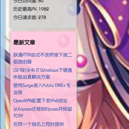
今日访问量：
80
历史最高PV：
1982
今日请求数： 278
最新文章
联通FTTR尝试不改桥接下接二
级路由器
LSI 9212-4i IT Windows下硬盘
休眠迫真解决方案
使用Surge接入Public DNS+专
业版
OpenVPN配置下发IPv6地址
从Enpass迁移到Elpass并保留
TOTP
在同一个域名上同时提供