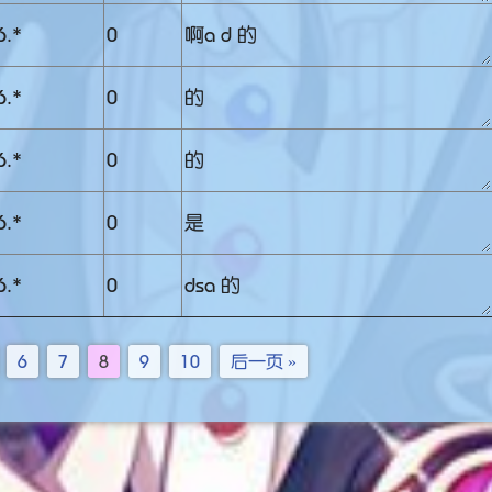
6.*
0
啊a d 的
6.*
0
的
6.*
0
的
6.*
0
是
6.*
0
dsa 的
6
7
8
9
10
后一页 »