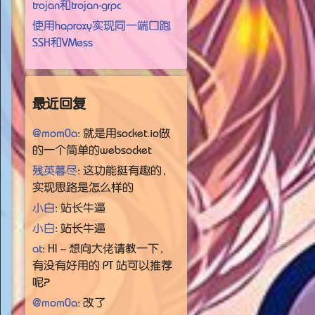
trojan和trojan-grpc
使用haproxy实现同一端口跑
SSH和VMess
最近回复
@mom0a
: 就是用socket.io做
的一个简单的websocket
残英暮尽
: 这功能挺有趣的，
实现思路是怎么样的
小白
: 站长牛逼
小白
: 站长牛逼
at
: HI～想向大佬请教一下，
有没有好用的 PT 站可以推荐
呢？
@mom0a
: 改了